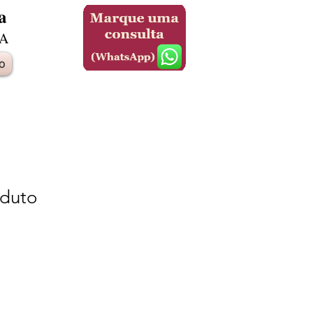
a
A
o
duto