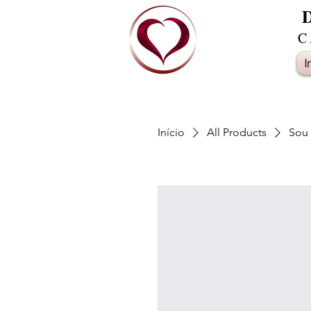
D
C
I
Início
All Products
Sou